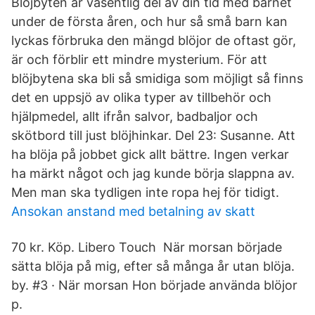
Blöjbyten är väsentlig del av din tid med barnet
under de första åren, och hur så små barn kan
lyckas förbruka den mängd blöjor de oftast gör,
är och förblir ett mindre mysterium. För att
blöjbytena ska bli så smidiga som möjligt så finns
det en uppsjö av olika typer av tillbehör och
hjälpmedel, allt ifrån salvor, badbaljor och
skötbord till just blöjhinkar. Del 23: Susanne. Att
ha blöja på jobbet gick allt bättre. Ingen verkar
ha märkt något och jag kunde börja slappna av.
Men man ska tydligen inte ropa hej för tidigt.
Ansokan anstand med betalning av skatt
70 kr. Köp. Libero Touch När morsan började
sätta blöja på mig, efter så många år utan blöja.
by. #3 · När morsan Hon började använda blöjor
p.