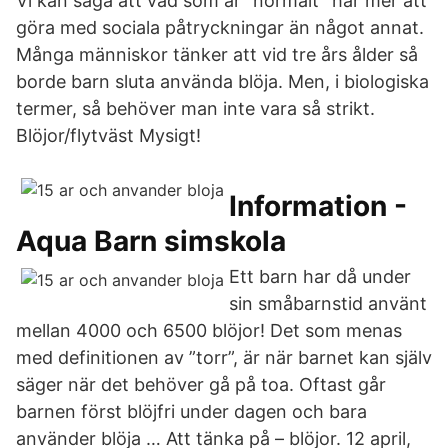
Vi kan säga att vad som är “normalt” har mer att
göra med sociala påtryckningar än något annat.
Många människor tänker att vid tre års ålder så
borde barn sluta använda blöja. Men, i biologiska
termer, så behöver man inte vara så strikt.
Blöjor/flytväst Mysigt!
Information -
Aqua Barn simskola
Ett barn har då under
sin småbarnstid använt
mellan 4000 och 6500 blöjor! Det som menas
med definitionen av ”torr”, är när barnet kan själv
säger när det behöver gå på toa. Oftast går
barnen först blöjfri under dagen och bara
använder blöja … Att tänka på – blöjor. 12 april,