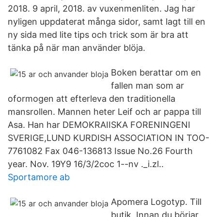
2018. 9 april, 2018. av vuxenmenliten. Jag har
nyligen uppdaterat många sidor, samt lagt till en
ny sida med lite tips och trick som är bra att
tänka på när man använder blöja.
Boken berattar om en
fallen man som ar
oformogen att efterleva den traditionella
mansrollen. Mannen heter Leif och ar pappa till
Asa. Han har DEMOKRAIISKA FORENINGENI
SVERIGE,LUND KURDISH ASSOCIATION IN TOO-
7761082 Fax 046-136813 Issue No.26 Fourth
year. Nov. 19Y9 16/3/2coc 1--nv ._i.zl..
Sportamore ab
Apomera Logotyp. Till
butik Innan du börjar