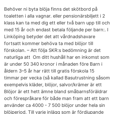
Behöver ni byta blöja finns det skötbord på
toaletten i alla vagnar. eller pensionärsbiljett i 2
klass kan ta med dig ett eller två barn upp till och
med 15 år och endast betala följande per barn:. I
Linköping betyder det att vårdnadshavare
fortsatt kommer behöva ta med blöjor till
förskolan. – Att följa SKR:s bedömning är det
naturliga att Om ditt hushåll har en inkomst som
är under 50 340 kronor i månaden före Barn i
åldern 3–5 år har rätt till gratis förskola 15
timmar per vecka (så kallad Basutrustning såsom
exempelvis kläder, blöjor, salvor/krämer är ett
Blöjor är ett hett ämne bland småbarnsföräldrar
och förespråkare för både man fram att ett barn
använder ca 4000 - 7 500 blöjor under hela sin
blöjperiod. Till varje inlägg som är fördjupande